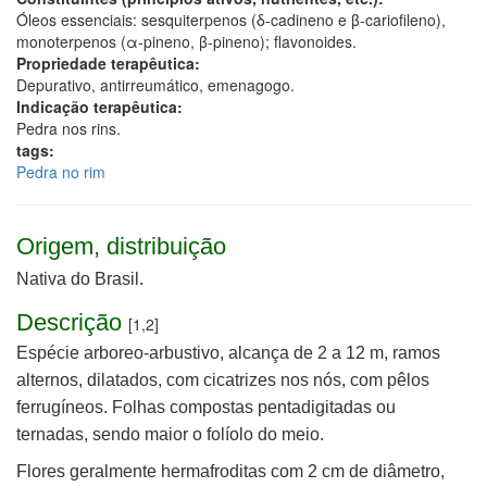
Óleos essenciais: sesquiterpenos (δ-cadineno e β-cariofileno),
monoterpenos (α-pineno, β-pineno); flavonoides.
Propriedade terapêutica:
Depurativo, antirreumático, emenagogo.
Indicação terapêutica:
Pedra nos rins.
tags:
Pedra no rim
Origem, distribuição
Nativa do Brasil.
Descrição
[1,2]
Espécie arboreo-arbustivo, alcança de 2 a 12 m, ramos
alternos, dilatados, com cicatrizes nos nós, com pêlos
ferrugíneos.
Folhas compostas pentadigitadas ou
ternadas, sendo maior o folíolo do meio.
Flores geralmente hermafroditas com 2 cm de diâmetro,