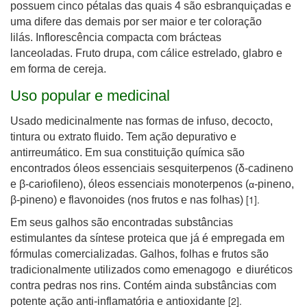
possuem cinco pétalas das quais 4 são esbranquiçadas e
uma difere das demais por ser maior e ter coloração
lilás. Inflorescência compacta com brácteas
lanceoladas. Fruto drupa, com cálice estrelado, glabro e
em forma de cereja.
Uso popular e medicinal
Usado medicinalmente nas formas de infuso, decocto,
tintura ou extrato fluido. Tem ação depurativo e
antirreumático. Em sua constituição química são
encontrados óleos essenciais sesquiterpenos (δ-cadineno
e β-cariofileno), óleos essenciais monoterpenos (
-pineno,
α
[1].
β-pineno) e flavonoides (nos frutos e nas folhas)
Em seus galhos são encontradas substâncias
estimulantes da síntese proteica que já é empregada em
fórmulas comercializadas. Galhos, folhas e frutos são
tradicionalmente utilizados como emenagogo e diuréticos
contra pedras nos rins. Contém ainda substâncias com
[2].
potente ação anti-inflamatória e antioxidante