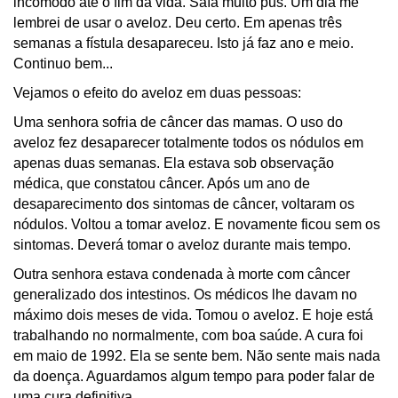
incômodo até o fim da vida. Saía muito pus. Um dia me
lembrei de usar o aveloz. Deu certo. Em apenas três
semanas a fístula desapareceu. Isto já faz ano e meio.
Continuo bem...
Vejamos o efeito do aveloz em duas pessoas:
Uma senhora sofria de câncer das mamas. O uso do
aveloz fez desaparecer totalmente todos os nódulos em
apenas duas semanas. Ela estava sob observação
médica, que constatou câncer. Após um ano de
desaparecimento dos sintomas de câncer, voltaram os
nódulos. Voltou a tomar aveloz. E novamente ficou sem os
sintomas. Deverá tomar o aveloz durante mais tempo.
Outra senhora estava condenada à morte com câncer
generalizado dos intestinos. Os médicos lhe davam no
máximo dois meses de vida. Tomou o aveloz. E hoje está
trabalhando no normalmente, com boa saúde. A cura foi
em maio de 1992. Ela se sente bem. Não sente mais nada
da doença. Aguardamos algum tempo para poder falar de
uma cura definitiva.