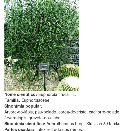
Nome científico:
Euphorbia tirucalli L.
Família:
Euphorbiaceae
Sinonímia popular:
Árvore-do-lápis, pau-pelado, coroa-de-cristo, cachorro-pelado,
árvore-lápis, graveto-do-diabo.
Sinonímia científica:
Arthrothamnus bergii Klotzsch & Garcke
Partes usadas:
Látex retirado dos ramos.