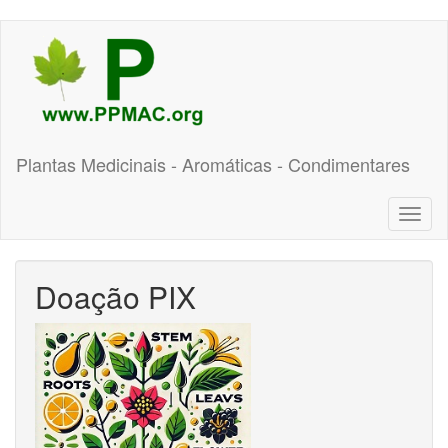
Pular
para
o
conteúdo
principal
Plantas Medicinais - Aromáticas - Condimentares
Toggl
naviga
Doação PIX