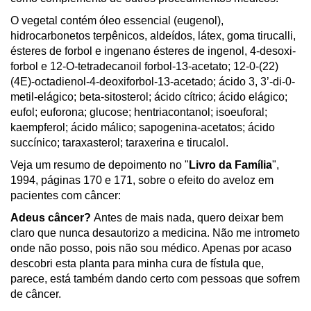
O vegetal contém óleo essencial (eugenol),
hidrocarbonetos terpênicos, aldeídos, látex, goma tirucalli,
ésteres de forbol e ingenano ésteres de ingenol, 4-desoxi-
forbol e 12-O-tetradecanoil forbol-13-acetato; 12-0-(22)
(4E)-octadienol-4-deoxiforbol-13-acetado; ácido 3, 3’-di-0-
metil-elágico; beta-sitosterol; ácido cítrico; ácido elágico;
eufol; euforona; glucose; hentriacontanol; isoeuforal;
kaempferol; ácido málico; sapogenina-acetatos; ácido
succínico; taraxasterol; taraxerina e tirucalol.
Veja um resumo de depoimento no "
Livro da Família
",
1994, páginas 170 e 171, sobre o efeito do aveloz em
pacientes com câncer:
Adeus câncer?
Antes de mais nada, quero deixar bem
claro que nunca desautorizo a medicina. Não me intrometo
onde não posso, pois não sou médico. Apenas por acaso
descobri esta planta para minha cura de fístula que,
parece, está também dando certo com pessoas que sofrem
de câncer.