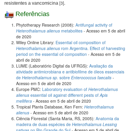
[3]
resistentes a vancomicina
.
Referências
Phytotherapy Research (2008):
Antifungal activity of
Heterothalamus alienus
metabolites
- Acesso em 5 de abril
de 2020
Wiley Online Library:
Essential oil composition of
Heterothalamus alienus
rom Argentina. Effect of harvesting
period on the essential oil composition
- Acesso em 5 de
abril de 2020
LUME (Laboratório Digital da UFRGS):
Avaliação da
atividade antimicrobiana e antibiofilme de óleos essenciais
de
Heterothalamus sp
. sobre
Enterococcus faecalis
-
Acesso em 5 de abril de 2020
Europe PMC:
Laboratory evaluation of
Heterothalamus
alienus
essential oil against different pests of
Apis
mellifera
- Acesso em 5 de abril de 2020
Tropical Plants Database, Ken Fern:
Heterothalamus
alienus
- Acesso em 5 de abril de 2020
Ciência Florestal (Santa Maria, RS, 2005):
Anatomia da
madeira de duas espécies de
Heterothalamus Lessing
nativas no Rio Grande do Sul
- Acesso em 5 de abril de