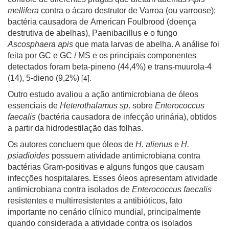
mellifera
contra o ácaro destrutor de Varroa (ou varroose);
bactéria causadora de American Foulbrood (doença
destrutiva de abelhas), Paenibacillus e o fungo
Ascosphaera apis
que mata larvas de abelha. A análise foi
feita por GC e GC / MS e os principais componentes
detectados foram beta-pineno (44,4%) e trans-muurola-4
[4].
(14), 5-dieno (9,2%)
Outro estudo avaliou a ação antimicrobiana de óleos
essenciais de
Heterothalamus sp
. sobre
Enterococcus
faecalis
(bactéria causadora de infecção urinária), obtidos
a partir da hidrodestilação das folhas.
Os autores concluem que óleos de
H. alienus
e
H.
psiadioides
possuem atividade antimicrobiana contra
bactérias Gram-positivas e alguns fungos que causam
infecções hospitalares. Esses óleos apresentam atividade
antimicrobiana contra isolados de
Enterococcus faecalis
resistentes e multirresistentes a antibióticos, fato
importante no cenário clínico mundial, principalmente
quando considerada a atividade contra os isolados