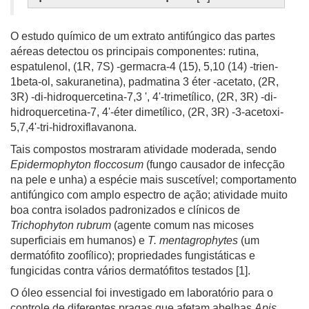
O estudo químico de um extrato antifúngico das partes
aéreas detectou os principais componentes: rutina,
espatulenol, (1R, 7S) -germacra-4 (15), 5,10 (14) -trien-
1beta-ol, sakuranetina), padmatina 3 éter -acetato, (2R,
3R) -di-hidroquercetina-7,3 ', 4'-trimetílico, (2R, 3R) -di-
hidroquercetina-7, 4'-éter dimetílico, (2R, 3R) -3-acetoxi-
5,7,4'-tri-hidroxiflavanona.
Tais compostos mostraram atividade moderada, sendo
Epidermophyton floccosum
(fungo causador de infecção
na pele e unha) a espécie mais suscetível; comportamento
antifúngico com amplo espectro de ação; atividade muito
boa contra isolados padronizados e clínicos de
Trichophyton rubrum
(agente comum nas micoses
superficiais em humanos) e
T. mentagrophytes
(um
dermatófito zoofílico); propriedades fungistáticas e
fungicidas contra vários dermatófitos testados [1].
O óleo essencial foi investigado em laboratório para o
controle de diferentes pragas que afetam abelhas
Apis