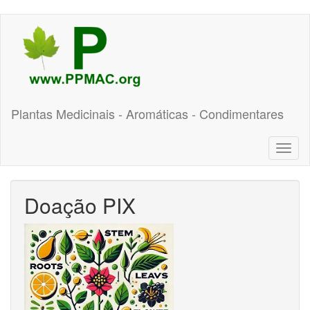
Pular
para
o
conteúdo
principal
Plantas Medicinais - Aromáticas - Condimentares
Toggl
naviga
Doação PIX