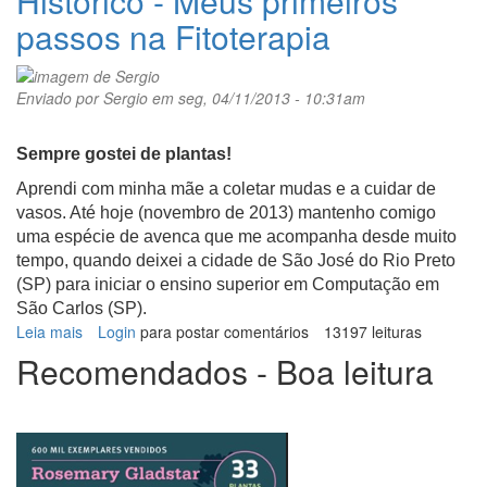
Histórico - Meus primeiros
passos na Fitoterapia
Enviado por
Sergio
em seg, 04/11/2013 - 10:31am
Sempre gostei de plantas!
Aprendi com minha mãe a coletar mudas e a cuidar de
vasos. Até hoje (novembro de 2013) mantenho comigo
uma espécie de avenca que me acompanha desde muito
tempo, quando deixei a cidade de São José do Rio Preto
(SP) para iniciar o ensino superior em Computação em
São Carlos (SP).
Leia mais
sobre
Login
para postar comentários
13197 leituras
Histórico
Recomendados - Boa leitura
-
Meus
primeiros
passos
na
Fitoterapia