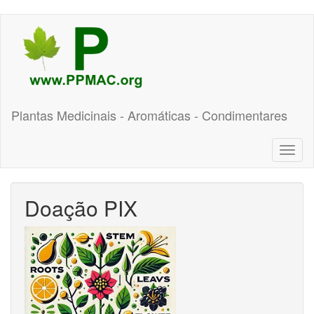
Pular
para
o
conteúdo
principal
Plantas Medicinais - Aromáticas - Condimentares
Toggl
naviga
Doação PIX