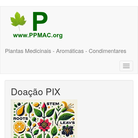
Pular
para
o
conteúdo
principal
Plantas Medicinais - Aromáticas - Condimentares
Toggl
naviga
Doação PIX