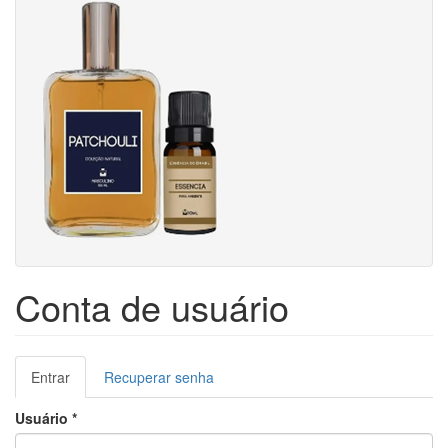
Conta de usuário
Abas
Entrar
(aba
Recuperar senha
primárias
ativa)
Usuário
*