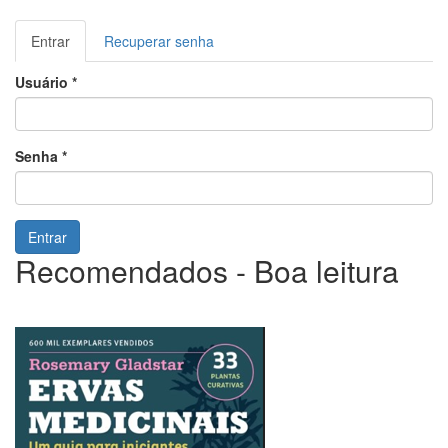
Abas
Entrar
(aba
Recuperar senha
primárias
ativa)
Usuário
*
Senha
*
Entrar
Recomendados - Boa leitura