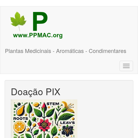
Pular
para
o
conteúdo
principal
Plantas Medicinais - Aromáticas - Condimentares
Toggl
naviga
Doação PIX