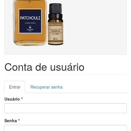
Conta de usuário
Abas
Entrar
(aba
Recuperar senha
primárias
ativa)
Usuário
*
Senha
*