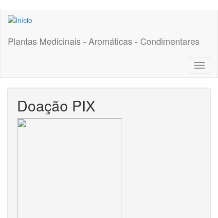
Pular
para
o
Plantas Medicinais - Aromáticas - Condimentares
conteúdo
principal
Toggl
naviga
Doação PIX