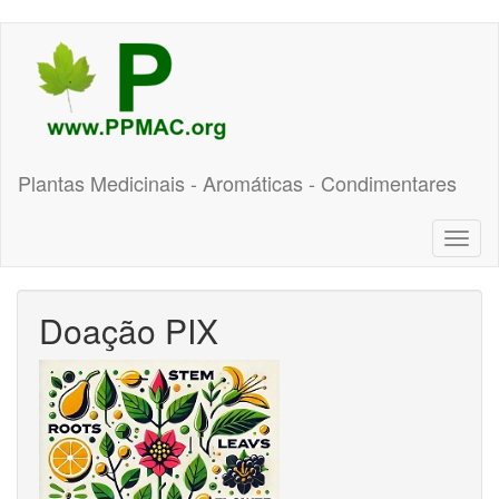
Pular
para
o
conteúdo
principal
Plantas Medicinais - Aromáticas - Condimentares
Toggl
naviga
Doação PIX