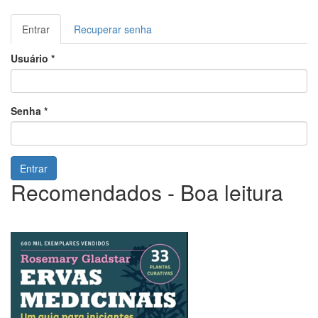
Abas
Entrar
(aba
Recuperar senha
primárias
ativa)
Usuário
*
Senha
*
Entrar
Recomendados - Boa leitura