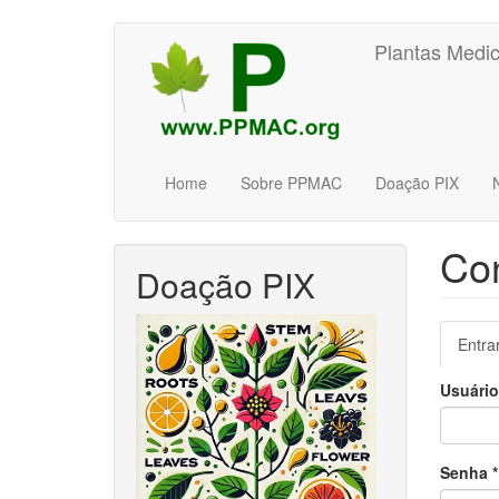
Pular
Plantas Medic
para
o
conteúdo
principal
Home
Sobre PPMAC
Doação PIX
Con
Doação PIX
Aba
Entra
pri
Usuári
Senha
*