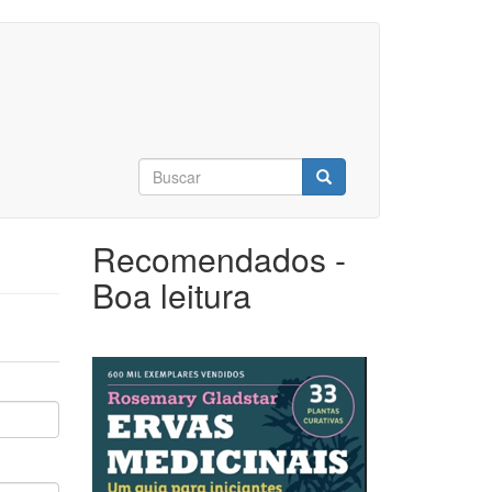
Formulário
de
Buscar
busca
Recomendados -
Boa leitura