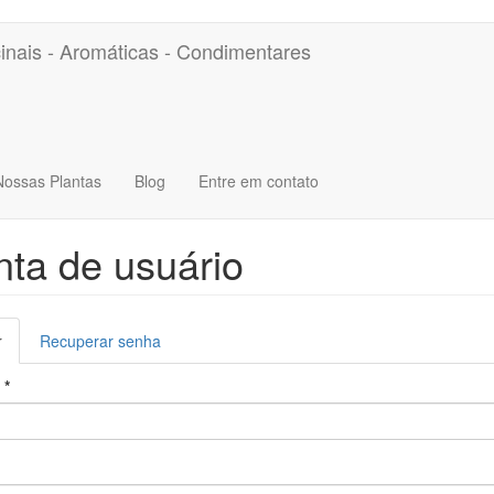
inais - Aromáticas - Condimentares
Nossas Plantas
Blog
Entre em contato
ta de usuário
s
r
(aba
Recuperar senha
márias
ativa)
o
*